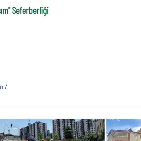
şım" Seferberliği
n /