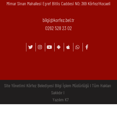
Mimar Sinan Mahallesi Eşref Bitlis Caddesi N0: 369 Körfez/Kocaeli
bilgi@korfez.bel.tr
0262 528 23 02
Site Yönetimi Körfez Belediyesi Bilgi İşlem Müdürlüğü l Tüm Hakları
Saklıdır l
Yazılım K7