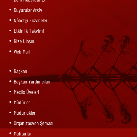
Duyurular Arşiv
Nöbetçi Eczaneler
Etkinlik Takvimi
Bize Ulaşın
Web Mail
Başkan
Başkan Yardımcıları
Meclis Üyeleri
Müdürler
Müdürlükler
Organizasyon Şeması
Muhtarlar