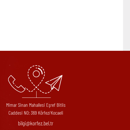
Mimar Sinan Mahallesi Eşref Bitlis
Caddesi N0: 369 Körfez/Kocaeli
bilgi@korfez.bel.tr