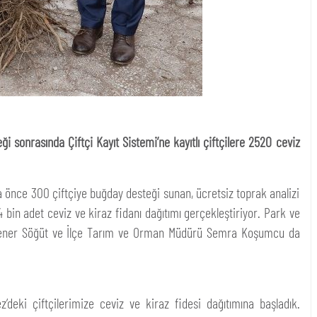
sonrasında Çiftçi Kayıt Sistemi’ne kayıtlı çiftçilere 2520 ceviz
a önce 300 çiftçiye buğday desteği sunan, ücretsiz toprak analizi
4 bin adet ceviz ve kiraz fidanı dağıtımı gerçekleştiriyor. Park ve
 Şener Söğüt ve İlçe Tarım ve Orman Müdürü Semra Koşumcu da
z’deki çiftçilerimize ceviz ve kiraz fidesi dağıtımına başladık.