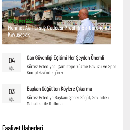
05 Ağustos 2026
Mehmet Akif Ersoy Caddesi Prestijli Bir Görünüme
Kavuşacak
Can Güvenliği Eğitimi Her Şeyden Önemli
04
Körfez Belediyesi Çamlıtepe Yüzme Havuzu ve Spor
Ağu
Kompleksi´nde görev
Başkan Söğüt´ten Köylere Çıkarma
03
Körfez Belediye Başkanı Şener Söğüt, Sevindikli
Ağu
Mahallesi ile Kutluca
Faaliyet Haberleri