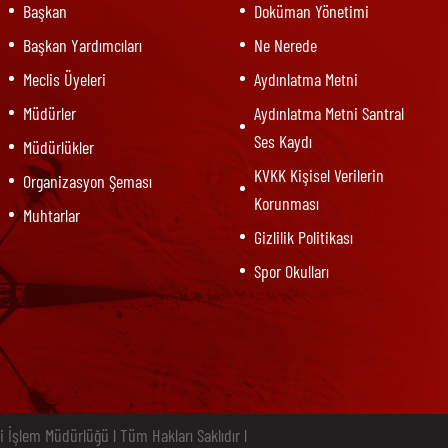
Başkan
Doküman Yönetimi
Başkan Yardımcıları
Ne Nerede
Meclis Üyeleri
Aydınlatma Metni
Müdürler
Aydınlatma Metni Santral
Ses Kaydı
Müdürlükler
KVKK Kişisel Verilerin
Organizasyon Şeması
Korunması
Muhtarlar
Gizlilik Politikası
Spor Okulları
i İşlem Müdürlüğü l Tüm Hakları Saklıdır l