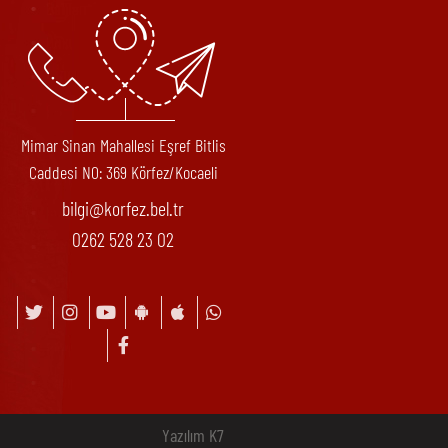
Mimar Sinan Mahallesi Eşref Bitlis
Caddesi N0: 369 Körfez/Kocaeli
bilgi@korfez.bel.tr
0262 528 23 02
Yazılım K7