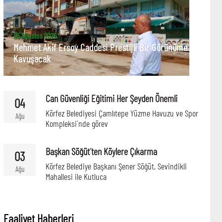
05 Ağustos 2026
Mehmet Akif Ersoy Caddesi Prestijli Bir Görünüme
Kavuşacak
Can Güvenliği Eğitimi Her Şeyden Önemli
04
Körfez Belediyesi Çamlıtepe Yüzme Havuzu ve Spor
Ağu
Kompleksi´nde görev
Başkan Söğüt´ten Köylere Çıkarma
03
Körfez Belediye Başkanı Şener Söğüt, Sevindikli
Ağu
Mahallesi ile Kutluca
Faaliyet Haberleri