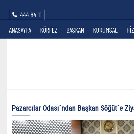
444 84 11
ANASAYFA
KÖRFEZ
BAŞKAN
KURUMSAL
Hİ
Pazarcılar Odası´ndan Başkan Söğüt´e Ziy