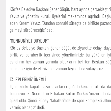
Körfez Belediye Başkanı Şener Söğüt, Mart ayında gerçekleştir
Yavuz ve yönetim kurulu üyelerini makamında ağırladı. Başka
eden Kerem Yavuz, “Bundan sonraki süreçte de birlikte pazarcı 
gelmeyi sürdüreceğiz” dedi.
“MEMNUNİYET DUYDUM”
Körfez Belediye Başkanı Şener Söğüt de ziyarette dolayı duy
birlik ve beraberlik içerisinde yönetiminizle bu yükü en iy
esnafının her zaman yanında olduklarını belirten Başkan Söğü
sunmanız için de elimizi her zaman taşın altına sokuyoruz.
TALEPLERİNİZ ÖNEMLİ
İlçemizdeki kapalı pazar alanlarını çoğaltırken, buralarda 
bulunuyoruz. Necmettin Erbakan Kültür Merkezi’mizin altında
güzel oldu. Şimdi Güney Mahallesi’nde de spor kompleksi altın
vermiş olacağız” dedi.