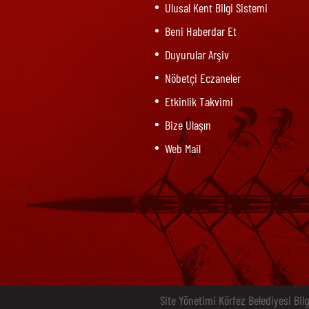
Ulusal Kent Bilgi Sistemi
Beni Haberdar Et
Duyurular Arşiv
Nöbetçi Eczaneler
Etkinlik Takvimi
Bize Ulaşın
Web Mail
Site Yönetimi Körfez Belediyesi Bilg