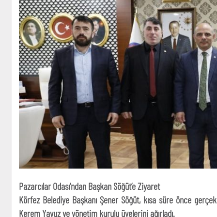
Pazarcılar Odası’ndan Başkan Söğüt’e Ziyaret
Körfez Belediye Başkanı Şener Söğüt, kısa süre önce gerçekl
Kerem Yavuz ve yönetim kurulu üyelerini ağırladı.