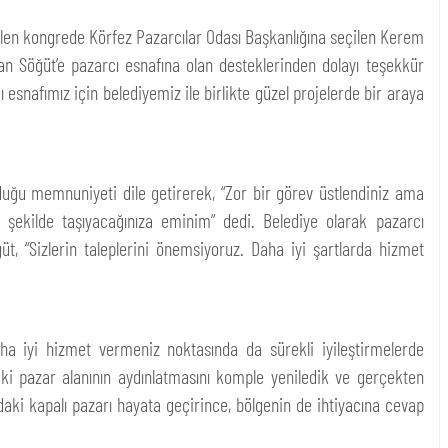
ilen kongrede Körfez Pazarcılar Odası Başkanlığına seçilen Kerem
n Söğüt’e pazarcı esnafına olan desteklerinden dolayı teşekkür
esnafımız için belediyemiz ile birlikte güzel projelerde bir araya
duğu memnuniyeti dile getirerek, “Zor bir görev üstlendiniz ama
i şekilde taşıyacağınıza eminim” dedi. Belediye olarak pazarcı
t, “Sizlerin taleplerini önemsiyoruz. Daha iyi şartlarda hizmet
daha iyi hizmet vermeniz noktasında da sürekli iyileştirmelerde
ki pazar alanının aydınlatmasını komple yeniledik ve gerçekten
daki kapalı pazarı hayata geçirince, bölgenin de ihtiyacına cevap