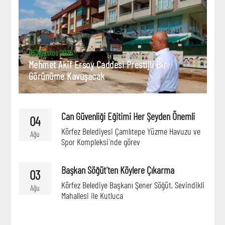
05 Ağustos 2026
Mehmet Akif Ersoy Caddesi Prestijli Bir
Görünüme Kavuşacak
Can Güvenliği Eğitimi Her Şeyden Önemli
04
Körfez Belediyesi Çamlıtepe Yüzme Havuzu ve
Ağu
Spor Kompleksi´nde görev
Başkan Söğüt´ten Köylere Çıkarma
03
Körfez Belediye Başkanı Şener Söğüt, Sevindikli
Ağu
Mahallesi ile Kutluca