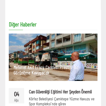
Diğer Haberler
05 Ağustos 2026
Mehmet Akif Ersoy Caddesi Prestijli Bir
Görünüme Kavuşacak
Can Güvenliği Eğitimi Her Şeyden Önemli
04
Körfez Belediyesi Çamlıtepe Yüzme Havuzu ve
Ağu
Spor Kompleksi´nde görev