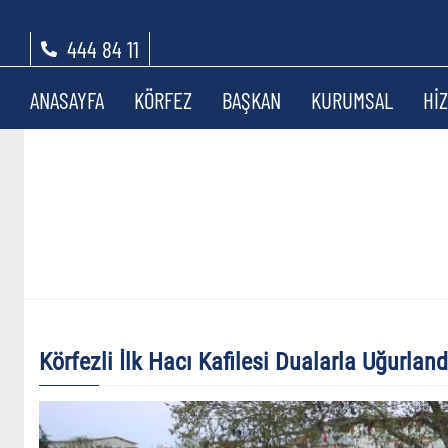
444 84 11
ANASAYFA
KÖRFEZ
BAŞKAN
KURUMSAL
Hİ
Körfezli İlk Hacı Kafilesi Dualarla Uğurland