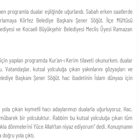
lenen programla dualar eşliğinde uğurlandı. Sabah erken saatlerde
urlamaya Körfez Belediye Başkanı Şener Söğüt, İlçe Müftüsü
elediyesi ve Kocaeli Büyükşehir Belediyesi Meclis Üyesi Ramazan
için yapılan programda Kur’an-ı Kerim tilaveti okunurken, dualar
u. Vatandaşlar, kutsal yolculuğa çıkan yakınlarını gözyaşları ve
ediye Başkanı Şener Söğüt, hac ibadetinin İslam dünyası için
yola çıkan kıymetli hacı adaylarımızı dualarla uğurluyoruz. Hac,
ğı mübarek bir yolculuktur. Rabbim bu kutsal yolculuğa çıkan tüm
ğlıkla dönmelerini Yüce Allah’tan niyaz ediyorum” dedi. Konuşmanın
 doğru yola çıktı.