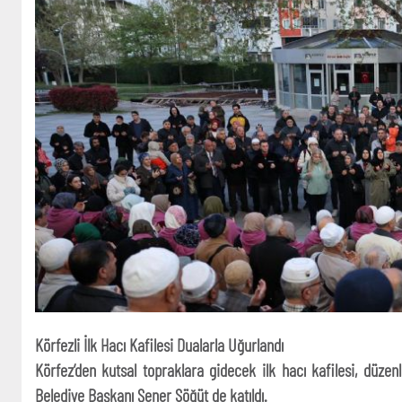
Körfezli İlk Hacı Kafilesi Dualarla Uğurlandı
Körfez’den kutsal topraklara gidecek ilk hacı kafilesi, düz
Belediye Başkanı Şener Söğüt de katıldı.