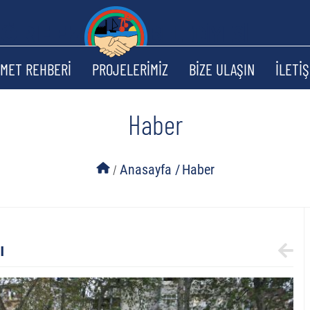
ZMET REHBERİ
PROJELERİMİZ
BİZE ULAŞIN
İLETİŞ
Haber
/
Anasayfa /
Haber
ı