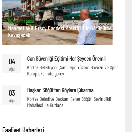
05 Ağustos 2026
Mehmet Akif Ersoy Caddesi Prestijli Bir Görünüme
Kavuşacak
Can Güvenliği Eğitimi Her Şeyden Önemli
04
Körfez Belediyesi Çamlıtepe Yüzme Havuzu ve Spor
Ağu
Kompleksi´nde görev
Başkan Söğüt´ten Köylere Çıkarma
03
Körfez Belediye Başkanı Şener Söğüt, Sevindikli
Ağu
Mahallesi ile Kutluca
Faaliyet Haberleri