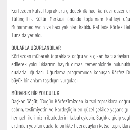
Körfez’den kutsal topraklara gidecek ilk hacı kafilesi, düzen
Tütünçiftlik Kültür Merkezi önünde toplamam kafileyi uğ
Muhammed Aydın ve hacı yakınları katıldı. Kafilede Körfez B
Tuna da yer aldı.
DULARLA UĞURLANDILAR
Körfez’den mübarek topraklara doğru yola çıkan hacı adayları 
edilerek yolculuklarının hayırlı olması temennisinde bulunuld
dualarla uğurladı. Uğurlama programında konuşan Körfez Bel
büyük bir anlam taşıdığını vurguladı.
MÜBAREK BİR YOLCULUK
Başkan Söğüt, “Bugün Körfez’imizden kutsal topraklara doğru 
sabrın, teslimiyetin ve kardeşliğin en güzel şekilde yaşandı
hemşehrilerimizin ibadetlerini kabul eylesin. Sağlıkla gidip sa
ardından yapılan dualarla birlikte hacı adayları kutsal topraklara