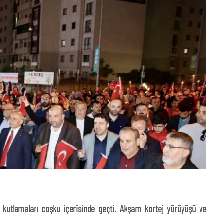
 kutlamaları coşku içerisinde geçti. Akşam kortej yürüyüşü ve