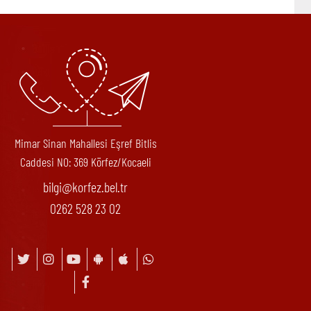
Mimar Sinan Mahallesi Eşref Bitlis
Caddesi N0: 369 Körfez/Kocaeli
bilgi@korfez.bel.tr
0262 528 23 02