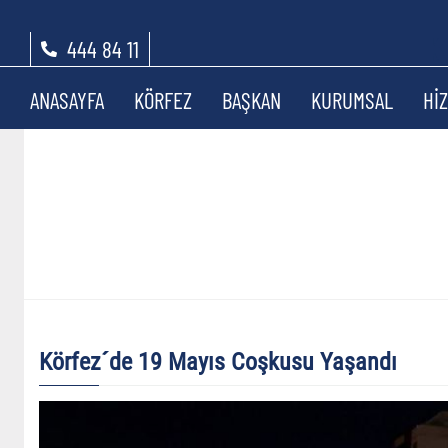
444 84 11
ANASAYFA
KÖRFEZ
BAŞKAN
KURUMSAL
Hİ
Körfez´de 19 Mayıs Coşkusu Yaşandı