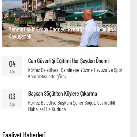
05 Ağustos 2026
Mehmet Akif Ersoy Caddesi Prestijli Bir Görünüme
Kavuşacak
Can Güvenliği Eğitimi Her Şeyden Önemli
04
Körfez Belediyesi Çamlıtepe Yüzme Havuzu ve Spor
Ağu
Kompleksi´nde görev
Başkan Söğüt´ten Köylere Çıkarma
03
Körfez Belediye Başkanı Şener Söğüt, Sevindikli
Ağu
Mahallesi ile Kutluca
Faaliyet Haberleri