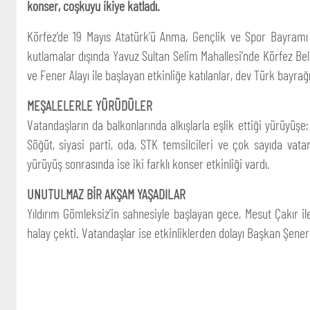
konser, coşkuyu ikiye katladı.
Körfez’de 19 Mayıs Atatürk’ü Anma, Gençlik ve Spor Bayramı
kutlamalar dışında Yavuz Sultan Selim Mahallesi’nde Körfez Be
ve Fener Alayı ile başlayan etkinliğe katılanlar, dev Türk bayra
MEŞALELERLE YÜRÜDÜLER
Vatandaşların da balkonlarında alkışlarla eşlik ettiği yürüy
Söğüt, siyasi parti, oda, STK temsilcileri ve çok sayıda vatan
yürüyüş sonrasında ise iki farklı konser etkinliği vardı.
UNUTULMAZ BİR AKŞAM YAŞADILAR
Yıldırım Gömleksiz’in sahnesiyle başlayan gece, Mesut Çakır il
halay çekti. Vatandaşlar ise etkinliklerden dolayı Başkan Şener 