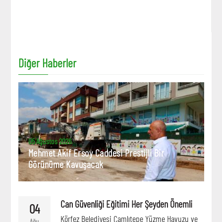
Diğer Haberler
05 Ağustos 2026
Mehmet Akif Ersoy Caddesi Prestijli Bir
Görünüme Kavuşacak
Can Güvenliği Eğitimi Her Şeyden Önemli
04
Körfez Belediyesi Çamlıtepe Yüzme Havuzu ve
Ağu