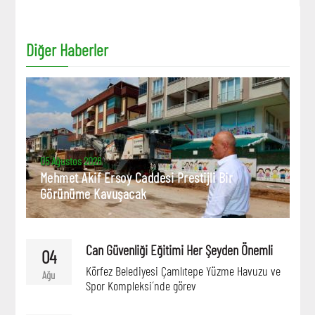
Diğer Haberler
05 Ağustos 2026
Mehmet Akif Ersoy Caddesi Prestijli Bir
Görünüme Kavuşacak
Can Güvenliği Eğitimi Her Şeyden Önemli
04
Körfez Belediyesi Çamlıtepe Yüzme Havuzu ve
Ağu
Spor Kompleksi´nde görev