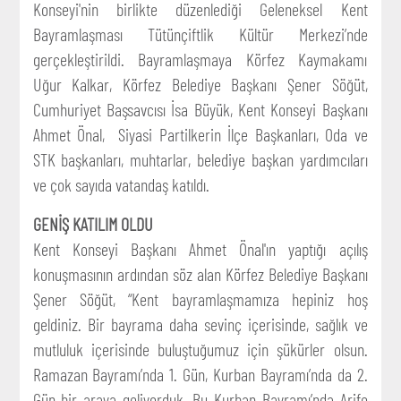
Konseyi'nin birlikte düzenlediği Geleneksel Kent
Bayramlaşması Tütünçiftlik Kültür Merkezi’nde
gerçekleştirildi. Bayramlaşmaya Körfez Kaymakamı
Uğur Kalkar, Körfez Belediye Başkanı Şener Söğüt,
Cumhuriyet Başsavcısı İsa Büyük, Kent Konseyi Başkanı
Ahmet Önal, Siyasi Partilkerin İlçe Başkanları, Oda ve
STK başkanları, muhtarlar, belediye başkan yardımcıları
ve çok sayıda vatandaş katıldı.
GENİŞ KATILIM OLDU
Kent Konseyi Başkanı Ahmet Önal'ın yaptığı açılış
konuşmasının ardından söz alan Körfez Belediye Başkanı
Şener Söğüt, “Kent bayramlaşmamıza hepiniz hoş
geldiniz. Bir bayrama daha sevinç içerisinde, sağlık ve
mutluluk içerisinde buluştuğumuz için şükürler olsun.
Ramazan Bayramı’nda 1. Gün, Kurban Bayramı’nda da 2.
Gün bir araya geliyorduk. Bu Kurban Bayramı’nda Arife