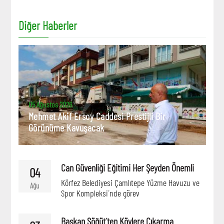
Diğer Haberler
05 Ağustos 2026
Mehmet Akif Ersoy Caddesi Prestijli Bir
Görünüme Kavuşacak
Can Güvenliği Eğitimi Her Şeyden Önemli
04
Körfez Belediyesi Çamlıtepe Yüzme Havuzu ve
Ağu
Spor Kompleksi´nde görev
Başkan Söğüt´ten Köylere Çıkarma