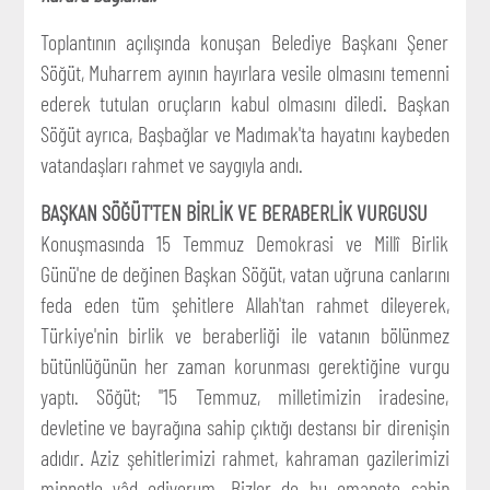
Toplantının açılışında konuşan Belediye Başkanı Şener
Söğüt, Muharrem ayının hayırlara vesile olmasını temenni
ederek tutulan oruçların kabul olmasını diledi. Başkan
Söğüt ayrıca, Başbağlar ve Madımak'ta hayatını kaybeden
vatandaşları rahmet ve saygıyla andı.
BAŞKAN SÖĞÜT'TEN BİRLİK VE BERABERLİK VURGUSU
Konuşmasında 15 Temmuz Demokrasi ve Millî Birlik
Günü'ne de değinen Başkan Söğüt, vatan uğruna canlarını
feda eden tüm şehitlere Allah'tan rahmet dileyerek,
Türkiye'nin birlik ve beraberliği ile vatanın bölünmez
bütünlüğünün her zaman korunması gerektiğine vurgu
yaptı. Söğüt; "15 Temmuz, milletimizin iradesine,
devletine ve bayrağına sahip çıktığı destansı bir direnişin
adıdır. Aziz şehitlerimizi rahmet, kahraman gazilerimizi
minnetle yâd ediyorum. Bizler de bu emanete sahip