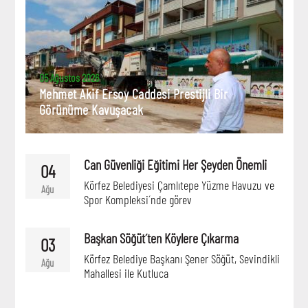
05 Ağustos 2026
Mehmet Akif Ersoy Caddesi Prestijli Bir
Görünüme Kavuşacak
Can Güvenliği Eğitimi Her Şeyden Önemli
04
Körfez Belediyesi Çamlıtepe Yüzme Havuzu ve
Ağu
Spor Kompleksi´nde görev
Başkan Söğüt´ten Köylere Çıkarma
03
Körfez Belediye Başkanı Şener Söğüt, Sevindikli
Ağu
Mahallesi ile Kutluca