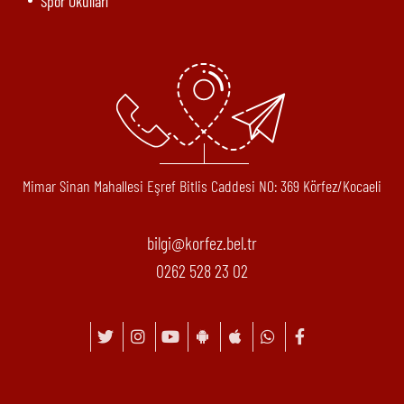
Spor Okulları
Mimar Sinan Mahallesi Eşref Bitlis Caddesi N0: 369 Körfez/Kocaeli
bilgi@korfez.bel.tr
0262 528 23 02