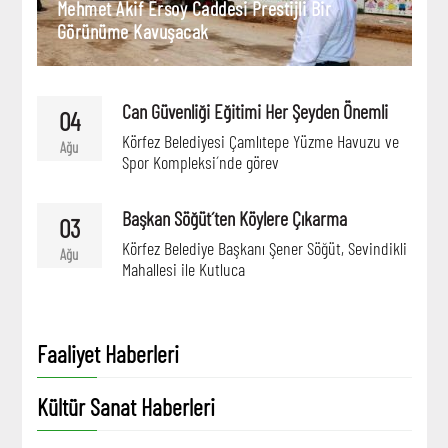
Mehmet Akif Ersoy Caddesi Prestijli Bir
Görünüme Kavuşacak
Can Güvenliği Eğitimi Her Şeyden Önemli
04
Körfez Belediyesi Çamlıtepe Yüzme Havuzu ve
Ağu
Spor Kompleksi´nde görev
Başkan Söğüt´ten Köylere Çıkarma
03
Körfez Belediye Başkanı Şener Söğüt, Sevindikli
Ağu
Mahallesi ile Kutluca
Faaliyet Haberleri
Kültür Sanat Haberleri