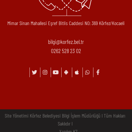
Mimar Sinan Mahallesi Eşref Bitlis Caddesi N0: 369 Körfez/Kocaeli
bilgi@korfez.bel.tr
0262 528 23 02
Site Yönetimi Körfez Belediyesi Bilgi İşlem Müdürlüğü l Tüm Hakları
Saklıdır l
Yazılım K7