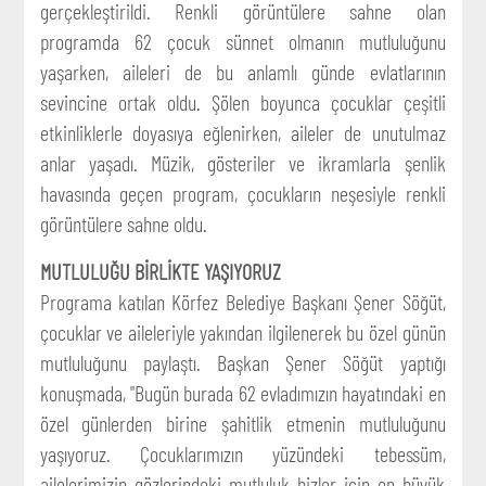
gerçekleştirildi. Renkli görüntülere sahne olan
programda 62 çocuk sünnet olmanın mutluluğunu
yaşarken, aileleri de bu anlamlı günde evlatlarının
sevincine ortak oldu. Şölen boyunca çocuklar çeşitli
etkinliklerle doyasıya eğlenirken, aileler de unutulmaz
anlar yaşadı. Müzik, gösteriler ve ikramlarla şenlik
havasında geçen program, çocukların neşesiyle renkli
görüntülere sahne oldu.
MUTLULUĞU BİRLİKTE YAŞIYORUZ
Programa katılan Körfez Belediye Başkanı Şener Söğüt,
çocuklar ve aileleriyle yakından ilgilenerek bu özel günün
mutluluğunu paylaştı. Başkan Şener Söğüt yaptığı
konuşmada, "Bugün burada 62 evladımızın hayatındaki en
özel günlerden birine şahitlik etmenin mutluluğunu
yaşıyoruz. Çocuklarımızın yüzündeki tebessüm,
ailelerimizin gözlerindeki mutluluk bizler için en büyük