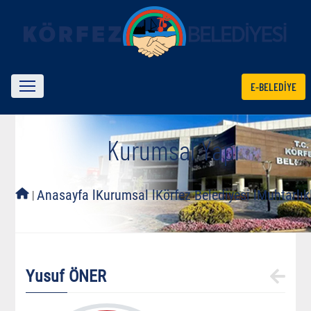
E-BELEDİYE
Kurumsal Yapı
l
Anasayfa l
Kurumsal l
Körfez Belediyesi l
Muhtarlıkl
Yusuf ÖNER