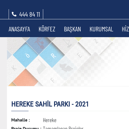
444 84 11
ANASAYFA
KÖRFEZ
BAŞKAN
KURUMSAL
Hİ
HEREKE SAHİL PARKI - 2021
Hereke
Mahalle :
Tamamlanan Projeler
Proje Durumu :