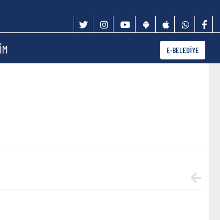
İM
E-BELEDİYE