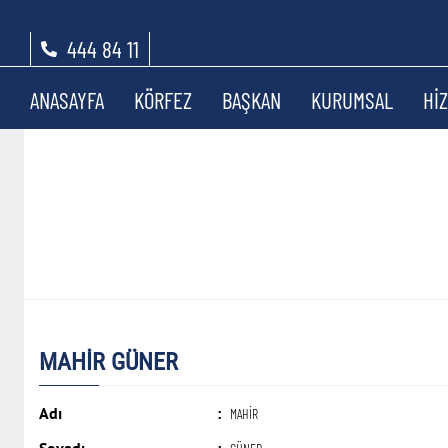
444 84 11
ANASAYFA
KÖRFEZ
BAŞKAN
KURUMSAL
Hİ
MAHİR GÜNER
Adı
:
MAHİR