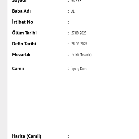
Soyadı
:
GÜNER
Baba Adı
:
ALİ
İrtibat No
:
Ölüm Tarihi
:
27.09.2025
Defin Tarihi
:
28.09.2025
Mezarlık
:
Erikli Mezarlığı
Camii
:
İgsaş Camii
Harita (Camii)
: