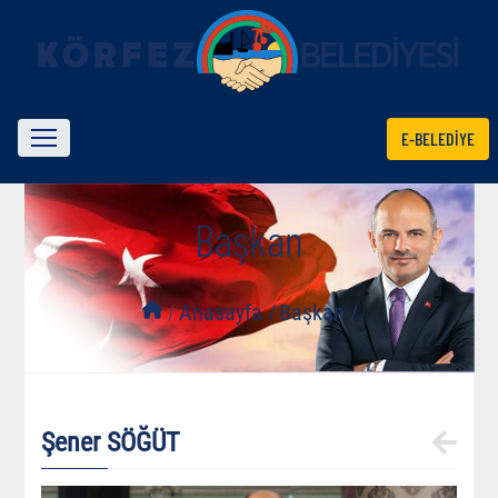
E-BELEDİYE
Başkan
/
Anasayfa /
Başkan /
Şener SÖĞÜT